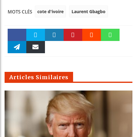
cote d'ivoire
Laurent Gbagbo
MOTS CLÉS
Faceboo
Twitter
linkedin
Pinteres
Reddit
WhatsAp
k
Telegra
Email
t
pt
m
Articles Similaires