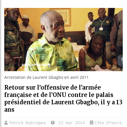
Les jeun
Guinée :
Réforme 
Bénin : 
Arrestation de Laurent Gbagbo en avril 2011
Retour sur l’offensive de l’armée
française et de l’ONU contre le palais
présidentiel de Laurent Gbagbo, il y a 13
ans
Patrick Babingwa
23 Apr 2024
Côte D’Ivoire
,