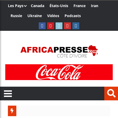
Les Pays
Canada
États-Unis
France
Iran
Russie
Ukraine
Vidéos
Podcasts
Trump n