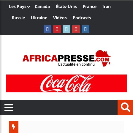
Les Pays
Canada
États-Unis
France
Iran
Russie
Ukraine
Vidéos
Podcasts
Le Camer