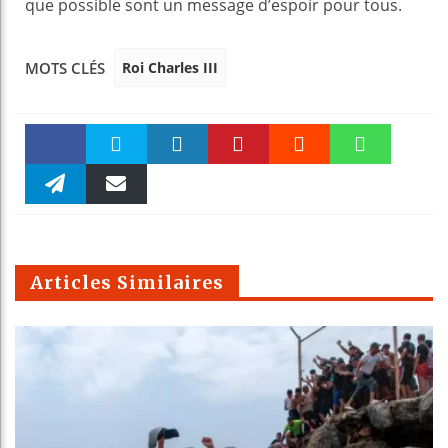
que possible sont un message d’espoir pour tous.
Roi Charles III
MOTS CLÉS
Faceboo
Twitter
linkedin
Pinteres
Reddit
WhatsAp
k
Telegra
Email
t
pt
m
Articles Similaires