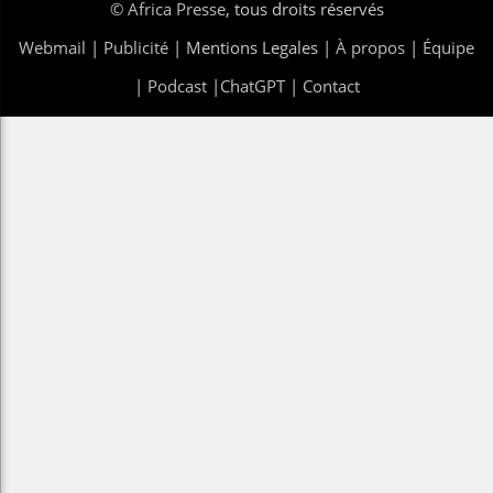
©
Africa Presse
, tous droits réservés
Webmail
|
Publicité
| Mentions Legales |
À propos
|
Équipe
|
Podcast
|
ChatGPT
|
Contact