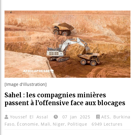
Bassirou
Côte d’I
Tunisie 
Ceuta : 
[Image d'illustration]
Sahel : les compagnies minières
passent à l’offensive face aux blocages
Youssef El Assal
07 Jan 2025
AES
,
Burkina
Faso
,
Économie
,
Mali
,
Niger
,
Politique
6949 Lectures