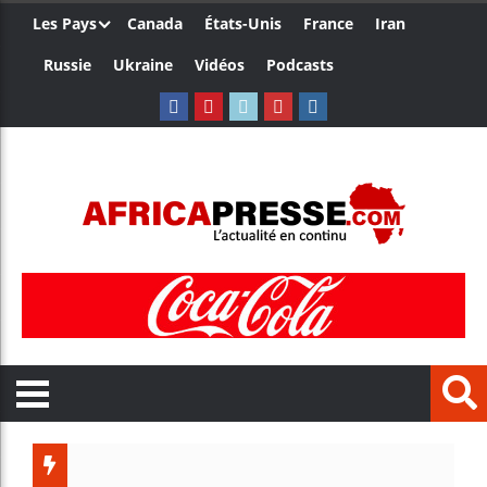
Les Pays
Canada
États-Unis
France
Iran
Russie
Ukraine
Vidéos
Podcasts
Le Camer