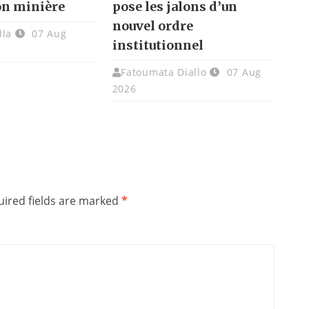
on minière
pose les jalons d’un
nouvel ordre
lla
07 Aug
institutionnel
Fatoumata Diallo
07 Aug
2026
ired fields are marked
*