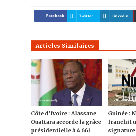
Facebook
Twitter
linkedin
Articles Similaires
Côte d’Ivoire : Alassane
Guinée :
Ouattara accorde la grâce
franchit u
présidentielle à 4 661
signature