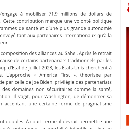
’engage à mobiliser 71,9 millions de dollars de
. Cette contribution marque une volonté politique
ogrammes de santé et d’une plus grande autonomie
al envoyé tant aux partenaires internationaux qu’à la
teur.
composition des alliances au Sahel. Après le retrait
cause de certains partenariats traditionnels par les
p d’État de juillet 2023, les États-Unis cherchent à
ce. L’approche « America First », théorisée par
 par celle de Joe Biden, privilégie des partenariats
ans des domaines non sécuritaires comme la santé,
tion. Il s’agit, pour Washington, de démontrer sa
en acceptant une certaine forme de pragmatisme
nt doubles. À court terme, il devrait permettre une
anté, notamment la mortalité infantile et liée au