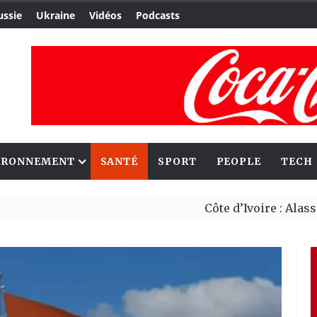
ussie
Ukraine
Vidéos
Podcasts
IRONNEMENT
SANTÉ
SPORT
PEOPLE
TECH
Côte d’Ivoire : Alassane Oua
Migrants : Rome et Kigali av