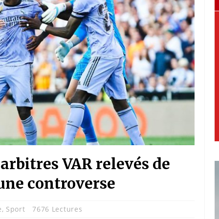
 arbitres VAR relevés de
 une controverse
e
,
Sport
7676 Lectures