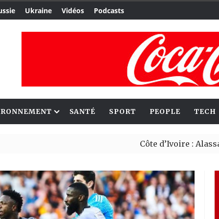
ussie
Ukraine
Vidéos
Podcasts
IRONNEMENT
SANTÉ
SPORT
PEOPLE
TECH
Côte d’Ivoire : Alassan
Migrants : Rome et Kiga