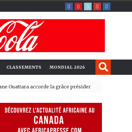
CLASSEMENTS
MONDIAL 2026
e Ouattara accorde la grâce présidentielle à 4 661 détenu
li avancent sur un hub d’asile externalisé en Afrique de