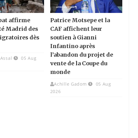
bat affirme
Patrice Motsepe et la
rté Madrid des
CAF affichent leur
igratoires dès
soutien à Gianni
Infantino après
l’abandon du projet de
 Assal
05 Aug
vente de la Coupe du
monde
Achille Gadom
05 Aug
2026