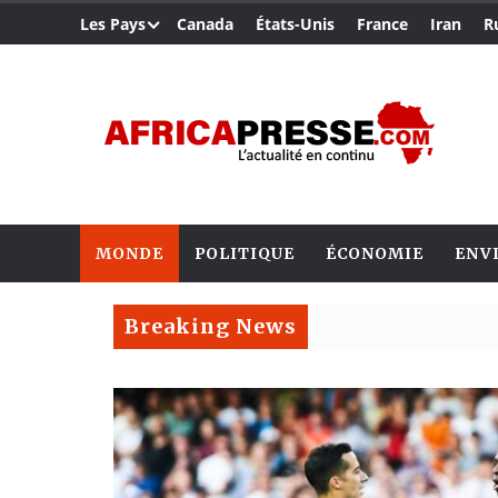
Les Pays
Canada
États-Unis
France
Iran
R
MONDE
POLITIQUE
ÉCONOMIE
ENV
Breaking News