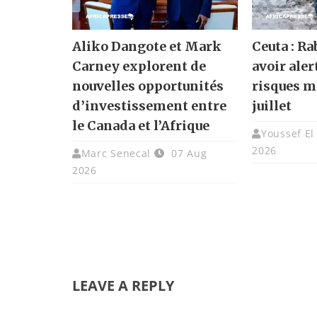
Aliko Dangote et Mark
Ceuta : Ra
Carney explorent de
avoir ale
nouvelles opportunités
risques m
d’investissement entre
juillet
le Canada et l’Afrique
Youssef El
2026
Marc Senecal
07 Aug
2026
LEAVE A REPLY