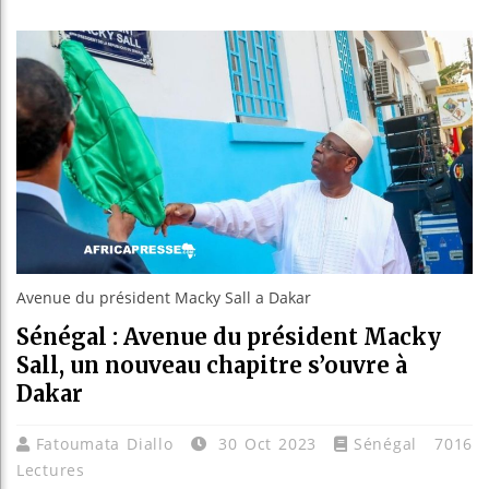
Les jeun
Guinée :
Réforme 
Bénin : 
Avenue du président Macky Sall a Dakar
Sénégal : Avenue du président Macky
Sall, un nouveau chapitre s’ouvre à
Dakar
Fatoumata Diallo
30 Oct 2023
Sénégal
7016
Lectures