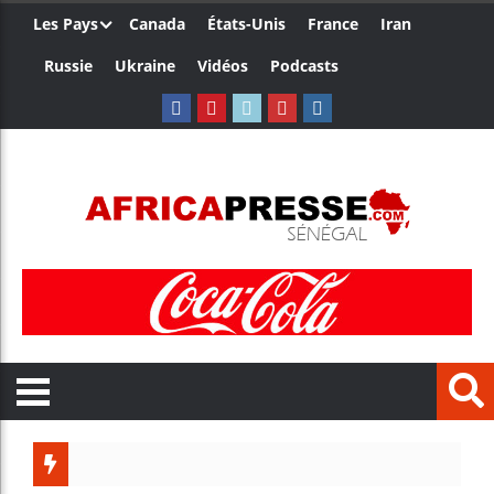
Les Pays
Canada
États-Unis
France
Iran
Russie
Ukraine
Vidéos
Podcasts
Trump n