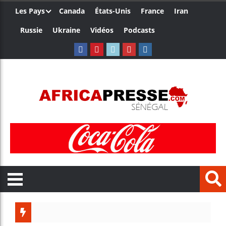
Les Pays
Canada
États-Unis
France
Iran
Russie
Ukraine
Vidéos
Podcasts
Le Camer