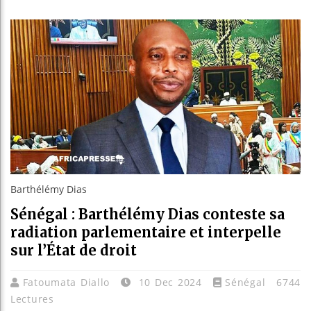
Bassirou
Côte d’I
Tunisie 
Ceuta : 
Barthélémy Dias
Sénégal : Barthélémy Dias conteste sa
radiation parlementaire et interpelle
sur l’État de droit
Fatoumata Diallo
10 Dec 2024
Sénégal
6744
Lectures