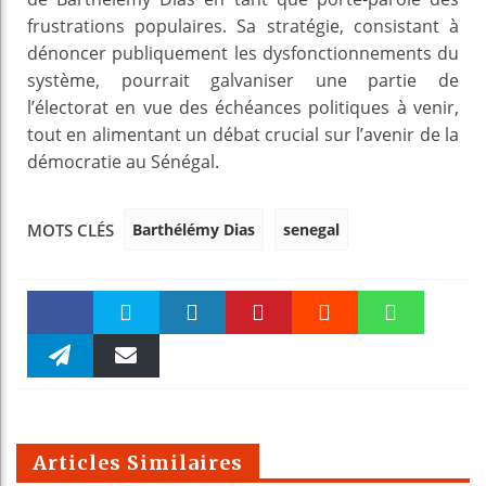
frustrations populaires. Sa stratégie, consistant à
dénoncer publiquement les dysfonctionnements du
système, pourrait galvaniser une partie de
l’électorat en vue des échéances politiques à venir,
tout en alimentant un débat crucial sur l’avenir de la
démocratie au Sénégal.
Barthélémy Dias
senegal
MOTS CLÉS
Faceboo
Twitter
linkedin
Pinteres
Reddit
WhatsAp
k
Telegra
Email
t
pt
m
Articles Similaires