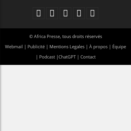
©
Africa Presse
, tous droits réservés
Webmail
|
Publicité
| Mentions Legales |
À propos
|
Équipe
|
Podcast
|
ChatGPT
|
Contact