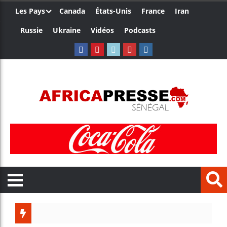
Les Pays
Canada
États-Unis
France
Iran
Russie
Ukraine
Vidéos
Podcasts
Trump n