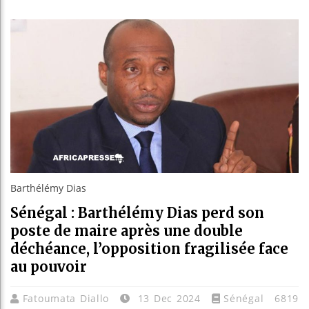
Les jeun
Guinée 
Réforme 
Bénin : 
Barthélémy Dias
Sénégal : Barthélémy Dias perd son
poste de maire après une double
déchéance, l’opposition fragilisée face
au pouvoir
Fatoumata Diallo
13 Dec 2024
Sénégal
6819