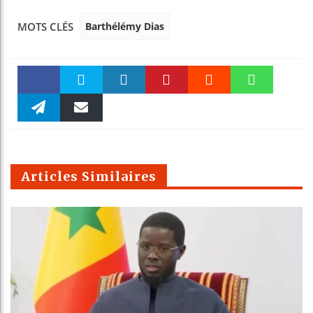
Barthélémy Dias
MOTS CLÉS
Faceboo
Twitter
linkedin
Pinteres
Reddit
WhatsAp
k
Telegra
Email
t
pt
m
Articles Similaires