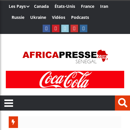
Les Pays
Canada
États-Unis
France
Iran
Russie
Ukraine
Vidéos
Podcasts
Trump n