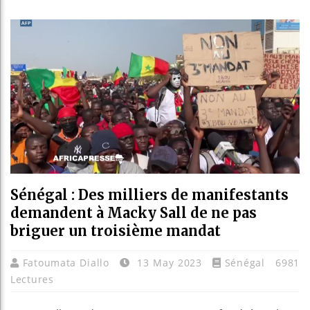
Les jeun
Guinée 
Réforme 
Bénin : 
Sénégal : Des milliers de manifestants
demandent à Macky Sall de ne pas
briguer un troisième mandat
Fatoumata Diallo
13 May 2023
Sénégal
6981
Lectures