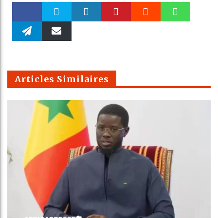
Faceboo
Twitter
linkedin
Pinteres
Reddit
WhatsAp
k
Telegra
Email
t
pt
m
Articles Similaires