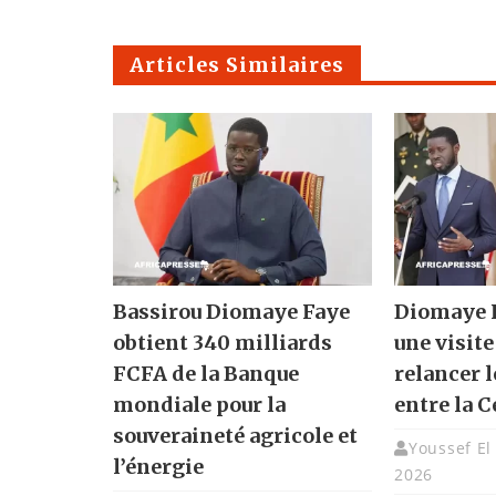
Articles Similaires
Bassirou Diomaye Faye
Diomaye F
obtient 340 milliards
une visite
FCFA de la Banque
relancer l
mondiale pour la
entre la C
souveraineté agricole et
Youssef El
l’énergie
2026