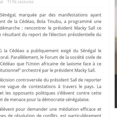
al
7176 Lectures
 Sénégal, marquée par des manifestations ayant
ident de la Cédéao, Bola Tinubu, a programmé une
e démarche : rencontrer le président Macky Sall ce
e résultant du report de l’élection présidentielle du
 où la Cédéao a publiquement exigé du Sénégal le
ral. Parallèlement, le Forum de la société civile de
a Cédéao que l’Union africaine de laxisme face à ce
tutionnel” orchestré par le président Macky Sall.
 décision controversée du président Sall de reporter
 une vague de contestations à travers le pays. La
 et les opposants politiques s’élèvent contre cette
e et de menace pour la démocratie sénégalaise.
 s’élèvent pour demander une médiation efficace et
s de résolution de conflits, est particulièrement