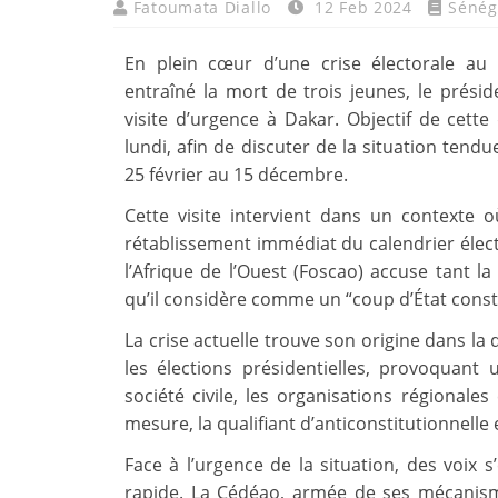
Fatoumata Diallo
12 Feb 2024
Sénég
En plein cœur d’une crise électorale au
entraîné la mort de trois jeunes, le prés
visite d’urgence à Dakar. Objectif de cett
lundi, afin de discuter de la situation tendu
25 février au 15 décembre.
Cette visite intervient dans un contexte
rétablissement immédiat du calendrier électo
l’Afrique de l’Ouest (Foscao) accuse tant l
qu’il considère comme un “coup d’État consti
La crise actuelle trouve son origine dans la
les élections présidentielles, provoquant
société civile, les organisations régionales
mesure, la qualifiant d’anticonstitutionnell
Face à l’urgence de la situation, des voix
rapide. La Cédéao, armée de ses mécanisme