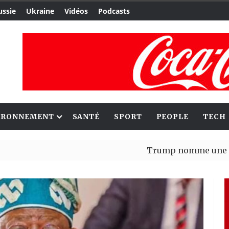
ussie
Ukraine
Vidéos
Podcasts
IRONNEMENT
SANTÉ
SPORT
PEOPLE
TECH
Trump nomme une nouvelle va
Bénin : Patrice Talon élu pré