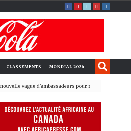
CLASSEMENTS
MONDIAL 2026
gue d’ambassadeurs pour renforcer la présence améri
sident du tout premier Sénat issu de la réforme constitu