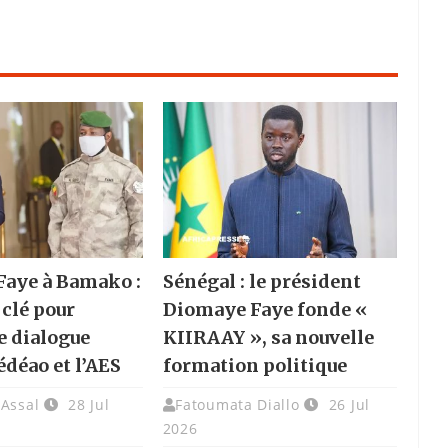
aye à Bamako :
Sénégal : le président
 clé pour
Diomaye Faye fonde «
e dialogue
KIIRAAY », sa nouvelle
édéao et l’AES
formation politique
 Assal
28 Jul
Fatoumata Diallo
26 Jul
2026