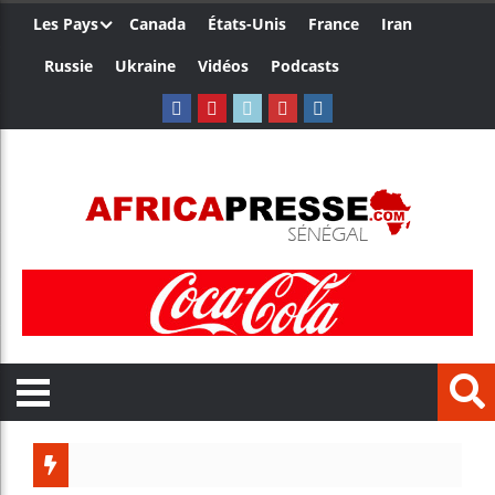
Les Pays
Canada
États-Unis
France
Iran
Russie
Ukraine
Vidéos
Podcasts
Trump nom