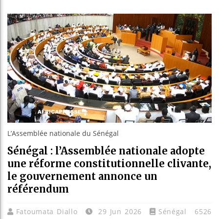
Les jeunes
Guinée : 
Réforme él
Bénin : Pa
L’Assemblée nationale du Sénégal
Sénégal : l’Assemblée nationale adopte
une réforme constitutionnelle clivante,
le gouvernement annonce un
référendum
Fatoumata Diallo
29 Jun 2026
Sénégal
6526