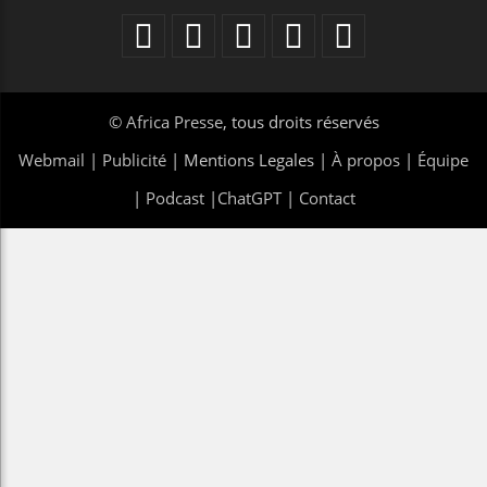
©
Africa Presse
, tous droits réservés
Webmail
|
Publicité
| Mentions Legales |
À propos
|
Équipe
|
Podcast
|
ChatGPT
|
Contact