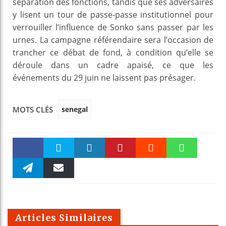
séparation des fonctions, tandis que ses adversaires
y lisent un tour de passe-passe institutionnel pour
verrouiller l’influence de Sonko sans passer par les
urnes. La campagne référendaire sera l’occasion de
trancher ce débat de fond, à condition qu’elle se
déroule dans un cadre apaisé, ce que les
événements du 29 juin ne laissent pas présager.
senegal
MOTS CLÉS
Faceboo
Twitter
linkedin
Pinteres
Reddit
WhatsAp
k
Telegra
Email
t
pt
m
Articles Similaires