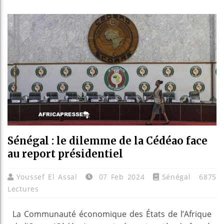
Les jeun
Guinée :
Réforme 
Bénin : 
Sénégal : le dilemme de la Cédéao face
au report présidentiel
Youssef El Assal
07 Feb 2024
Sénégal
6875
Lectures
La Communauté économique des États de l’Afrique