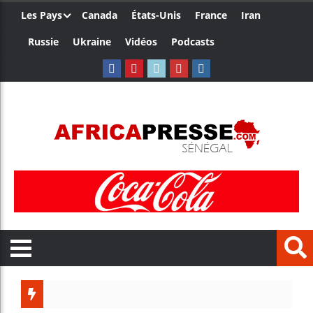
Les Pays
Canada
États-Unis
France
Iran
Russie
Ukraine
Vidéos
Podcasts
Trump n