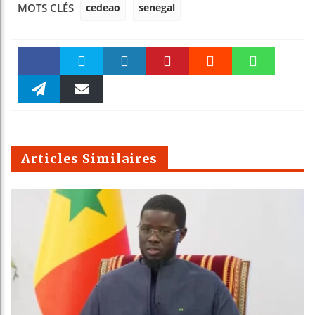
cedeao
senegal
MOTS CLÉS
Faceboo
Twitter
linkedin
Pinteres
Reddit
WhatsAp
k
Telegra
Email
t
pt
m
Articles Similaires