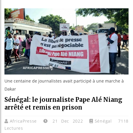
Les je
Guinée
Réform
Bénin 
Une centaine de journalistes avait participé à une marche à
Dakar
Sénégal: le journaliste Pape Alé Niang
arrêté et remis en prison
AfricaPresse
21 Dec 2022
Sénégal
7118
Lectures