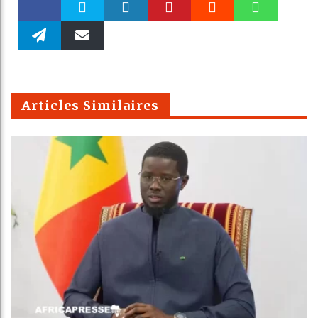
Faceboo
Twitter
linkedin
Pinteres
Reddit
WhatsAp
k
Telegra
Email
t
pt
m
Articles Similaires