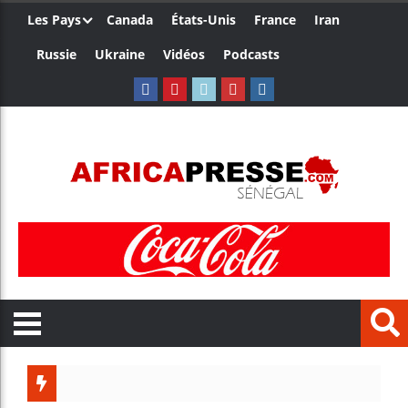
Les Pays
Canada
États-Unis
France
Iran
Russie
Ukraine
Vidéos
Podcasts
Trump 