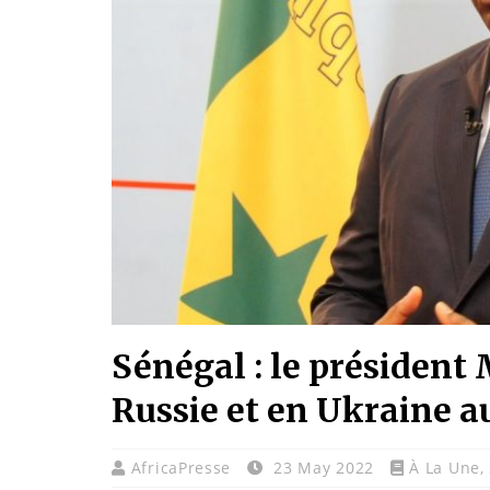
Sénégal : le président
Russie et en Ukraine a
AfricaPresse
23 May 2022
À La Une
,