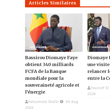
Articles Similaires
Bassirou Diomaye Faye
Diomaye F
obtient 340 milliards
une visite
FCFA de la Banque
relancer l
mondiale pour la
entre la C
souveraineté agricole et
Youssef El
l’énergie
2026
Fatoumata Diallo
06 Aug
2026