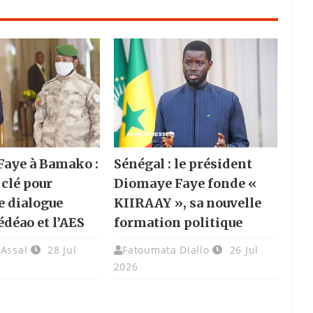
aye à Bamako :
Sénégal : le président
 clé pour
Diomaye Faye fonde «
e dialogue
KIIRAAY », sa nouvelle
édéao et l’AES
formation politique
 Assal
28 Jul
Fatoumata Diallo
26 Jul
2026