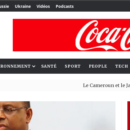
ussie
Ukraine
Vidéos
Podcasts
IRONNEMENT
SANTÉ
SPORT
PEOPLE
TECH
Le Cameroun et le Japon renfo
Ceuta : Rabat affirme avoir al