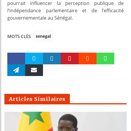
pourrait influencer la perception publique de
l’indépendance parlementaire et de l’efficacité
gouvernementale au Sénégal.
senegal
MOTS CLÉS
Faceboo
Twitter
linkedin
Pinteres
Reddit
WhatsAp
k
Telegra
Email
t
pt
m
Articles Similaires