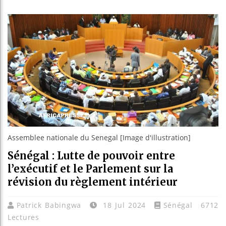
Bassirou
Côte d’I
Tunisie 
Ceuta : 
Assemblee nationale du Senegal [Image d'illustration]
Sénégal : Lutte de pouvoir entre
l’exécutif et le Parlement sur la
révision du règlement intérieur
Patrick Babingwa
18 Jul 2024
Sénégal
6712
Lectures