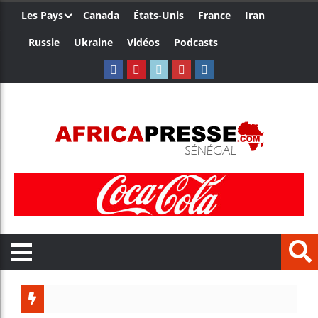
Les Pays
Canada
États-Unis
France
Iran
Russie
Ukraine
Vidéos
Podcasts
Le Camer