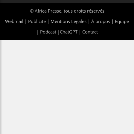
©
Africa Presse
, tous droits réservés
Webmail
|
Publicité
| Mentions Legales |
À propos
|
Équipe
|
Podcast
|
ChatGPT
|
Contact