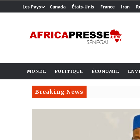
Les Pays
Canada
États-Unis
France
Iran
R
MONDE
POLITIQUE
ÉCONOMIE
ENV
Breaking News