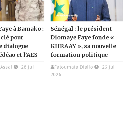
aye à Bamako :
Sénégal : le président
 clé pour
Diomaye Faye fonde «
e dialogue
KIIRAAY », sa nouvelle
édéao et l’AES
formation politique
 Assal
28 Jul
Fatoumata Diallo
26 Jul
2026