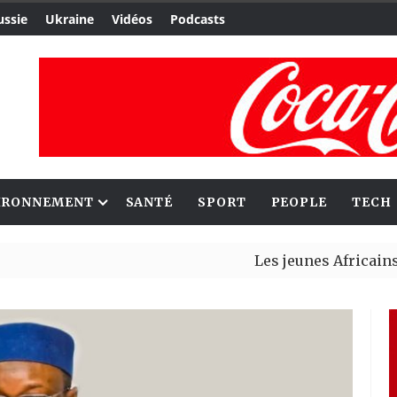
ussie
Ukraine
Vidéos
Podcasts
IRONNEMENT
SANTÉ
SPORT
PEOPLE
TECH
Les jeunes Africains retro
Aliko Dangote et Mark Carn