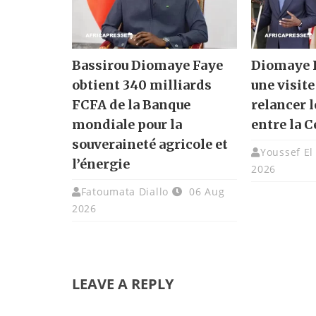
Bassirou Diomaye Faye
Diomaye F
obtient 340 milliards
une visite
FCFA de la Banque
relancer l
mondiale pour la
entre la C
souveraineté agricole et
Youssef El
l’énergie
2026
Fatoumata Diallo
06 Aug
2026
LEAVE A REPLY