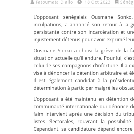
Fatoumata Diallo
18 Oct 2023
Sénég
L’opposant sénégalais Ousmane Sonko, 
inculpations, a annoncé son retour à la g
persistante contre son incarcération et un
injustement détenus pour avoir exprimé leur
Ousmane Sonko a choisi la grève de la 
situation actuelle qu’il endure. Pour lui, c’e
celui de ses compagnons d’infortune. Il a e
vise à dénoncer la détention arbitraire et é
Il est également candidat à la président
détermination à participer malgré les obstac
L’opposant a été maintenu en détention dep
communauté internationale qui dénonce des
faim intervient après une décision du tribu
listes électorales, rouvrant la possibili
Cependant, sa candidature dépend encore 