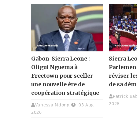
Gabon-Sierra Leone :
Sierra Leo
Oligui Nguema à
Parlement
Freetown pour sceller
réviser l
une nouvelle ère de
de sa dém
coopération stratégique
Patrick Ba
2026
Vanessa Ndong
03 Aug
2026