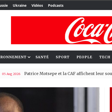
ussie
Ukraine
Vidéos
Podcasts
IRONNEMENT
SANTÉ
SPORT
PEOPLE
TECH
Patrice Motsepe et la CAF affichent leur soutien à G
26
s en une journée
| 04 Aug 2026