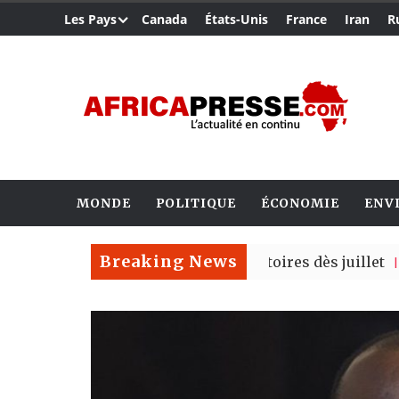
Les Pays
Canada
États-Unis
France
Iran
R
MONDE
POLITIQUE
ÉCONOMIE
ENV
Breaking News
rté Madrid des risques migratoires dès juillet
| 05 Aug 20
it un nouveau record en plantant 800,5 millions d’arbre