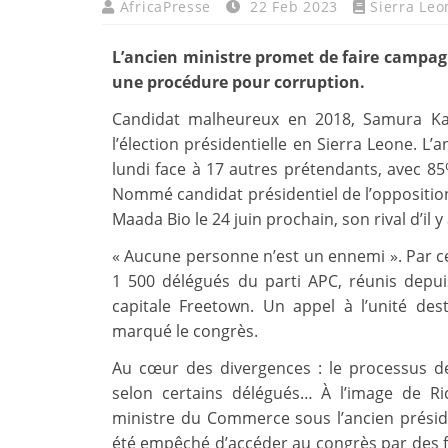
AfricaPresse
22 Feb 2023
Sierra Leo
L’ancien ministre promet de faire campagne
une procédure pour corruption.
Candidat malheureux en 2018, Samura Ka
l’élection présidentielle en Sierra Leone. L’
lundi face à 17 autres prétendants, avec 85
Nommé candidat présidentiel de l’opposition,
Maada Bio le 24 juin prochain, son rival d’il y
« Aucune personne n’est un ennemi ». Par c
1 500 délégués du parti APC, réunis depui
capitale Freetown. Un appel à l’unité dest
marqué le congrès.
Au cœur des divergences : le processus de 
selon certains délégués… À l’image de Ri
ministre du Commerce sous l’ancien présid
été empêché d’accéder au congrès par des f