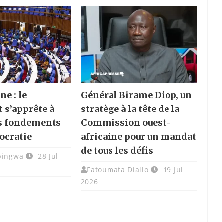
ne : le
Général Birame Diop, un
 s’apprête à
stratège à la tête de la
es fondements
Commission ouest-
ocratie
africaine pour un mandat
de tous les défis
bingwa
28 Jul
Fatoumata Diallo
19 Jul
2026