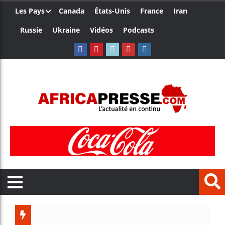
Les Pays
Canada
États-Unis
France
Iran
Russie
Ukraine
Vidéos
Podcasts
Le Camer