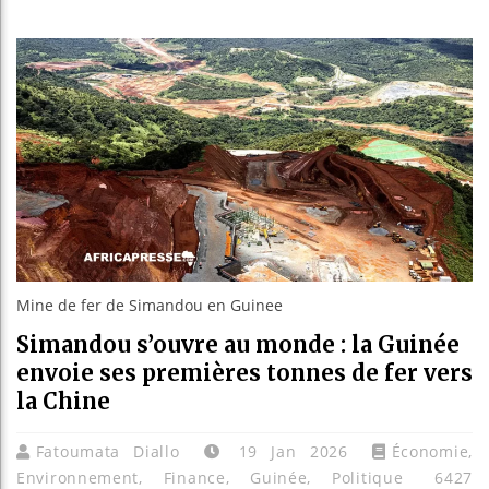
Bassirou
Côte d’I
Tunisie 
Ceuta : 
Mine de fer de Simandou en Guinee
Simandou s’ouvre au monde : la Guinée
envoie ses premières tonnes de fer vers
la Chine
Fatoumata Diallo
19 Jan 2026
Économie
,
Environnement
,
Finance
,
Guinée
,
Politique
6427