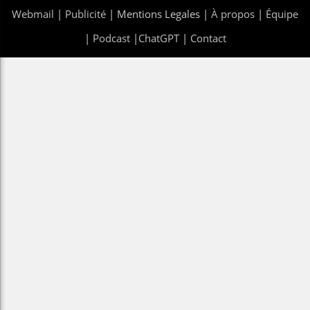
Webmail
|
Publicité
| Mentions Legales |
À propos
|
Équipe
|
Podcast
|
ChatGPT
|
Contact