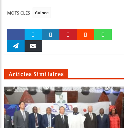
Guinee
MOTS CLÉS
Faceboo
Twitter
linkedin
Pinteres
Reddit
WhatsAp
k
Telegra
Email
t
pt
m
Articles Similaires