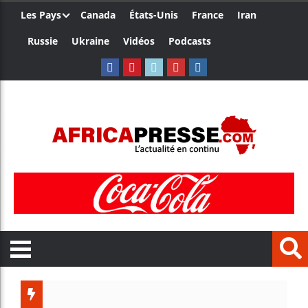
Les Pays
Canada
États-Unis
France
Iran
Russie
Ukraine
Vidéos
Podcasts
Le Camerou