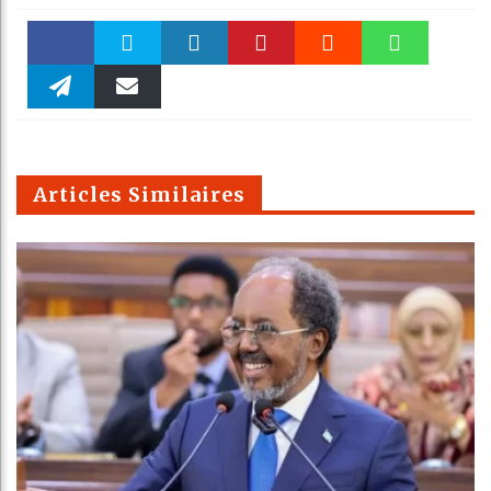
Faceboo
Twitter
linkedin
Pinteres
Reddit
WhatsAp
k
Telegra
Email
t
pt
m
Articles Similaires