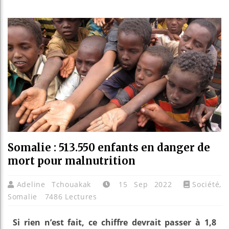
Bassirou D
Côte d’Ivo
Tunisie : 
Ceuta : Rab
Somalie : 513.550 enfants en danger de
mort pour malnutrition
Adeline Tchouakak
15 Sep 2022
Société
,
Somalie
7486 Lectures
Si rien n’est fait, ce chiffre devrait passer à 1,8