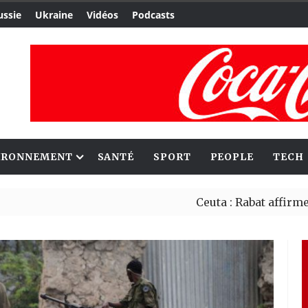
ussie
Ukraine
Vidéos
Podcasts
IRONNEMENT
SANTÉ
SPORT
PEOPLE
TECH
Ceuta : Rabat affirme avoir al
Reboisement : l’Éthiopie étab