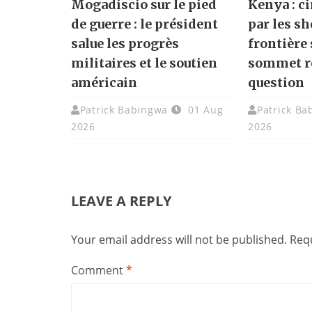
Mogadiscio sur le pied
Kenya : ci
de guerre : le président
par les sh
salue les progrès
frontière
militaires et le soutien
sommet r
américain
question
Patrick Babingwa
01 Aug
Patrick Ba
2026
2026
LEAVE A REPLY
Your email address will not be published.
Requ
Comment
*