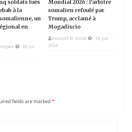
nq soldats tués
Mondial 2026 : l’arbitre
ebab à la
somalien refoulé par
 somalienne, un
Trump, acclamé à
égional en
Mogadiscio
Youssef El Assal
10 Jun
2026
bingwa
30 Jul
ired fields are marked
*