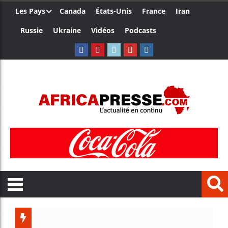
Les Pays
Canada
États-Unis
France
Iran
Russie
Ukraine
Vidéos
Podcasts
Trump n