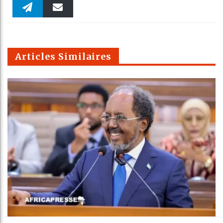
Faceboo
Twitter
linkedin
Pinteres
Reddit
WhatsAp
k
Telegra
Email
t
pt
m
Articles Similaires