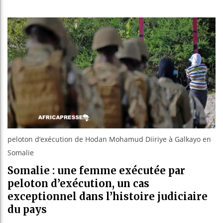
Les jeun
Guinée :
Réforme é
Bénin : 
peloton d’exécution de Hodan Mohamud Diiriye à Galkayo en
Somalie
Somalie : une femme exécutée par
peloton d’exécution, un cas
exceptionnel dans l’histoire judiciaire
du pays