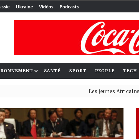
ussie
Ukraine
Vidéos
Podcasts
IRONNEMENT
SANTÉ
SPORT
PEOPLE
TECH
Les jeunes Africains retrouven
Aliko Dangote et Mark Carney 