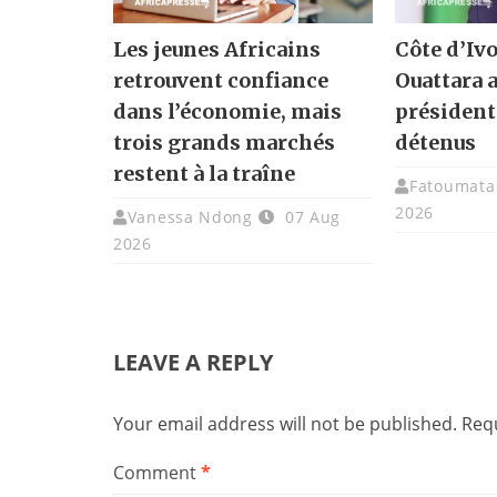
Les jeunes Africains
Côte d’Ivo
retrouvent confiance
Ouattara 
dans l’économie, mais
présidenti
trois grands marchés
détenus
restent à la traîne
Fatoumata 
2026
Vanessa Ndong
07 Aug
2026
LEAVE A REPLY
Your email address will not be published.
Requ
Comment
*