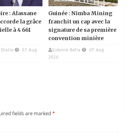
ire : Alassane
Guinée : Nimba Mining
accorde la grâce
franchit un cap avec la
elle à 4 661
signature de sa première
convention minière
Diallo
07 Aug
Sidonie Bella
07 Aug
2026
ired fields are marked
*