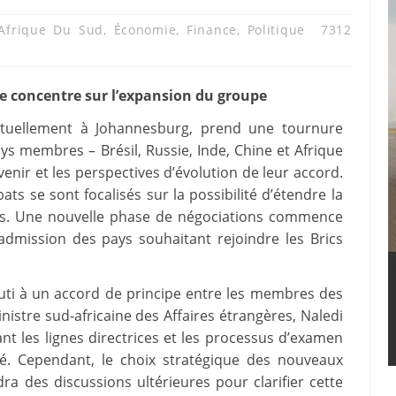
Afrique Du Sud
,
Économie
,
Finance
,
Politique
7312
e concentre sur l’expansion du groupe
ctuellement à Johannesburg, prend une tournure
ays membres – Brésil, Russie, Inde, Chine et Afrique
enir et les perspectives d’évolution de leur accord.
s se sont focalisés sur la possibilité d’étendre la
ts. Une nouvelle phase de négociations commence
’admission des pays souhaitant rejoindre les Brics
uti à un accord de principe entre les membres des
inistre sud-africaine des Affaires étrangères, Naledi
t les lignes directrices et les processus d’examen
té. Cependant, le choix stratégique des nouveaux
ra des discussions ultérieures pour clarifier cette