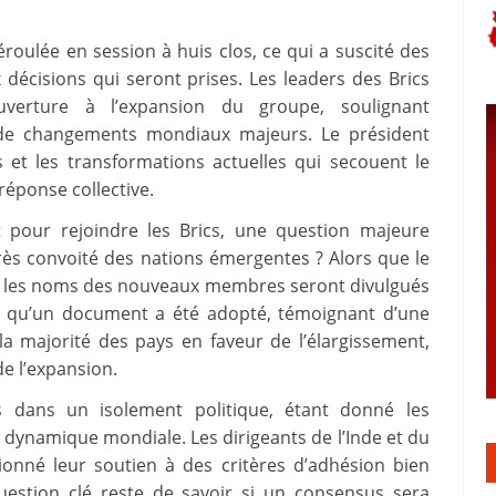
roulée en session à huis clos, ce qui a suscité des
 décisions qui seront prises. Les leaders des Brics
verture à l’expansion du groupe, soulignant
 de changements mondiaux majeurs. Le président
s et les transformations actuelles qui secouent le
réponse collective.
t pour rejoindre les Brics, une question majeure
ès convoité des nations émergentes ? Alors que le
si les noms des nouveaux membres seront divulgués
in qu’un document a été adopté, témoignant d’une
 la majorité des pays en faveur de l’élargissement,
de l’expansion.
dans un isolement politique, étant donné les
 dynamique mondiale. Les dirigeants de l’Inde et du
tionné leur soutien à des critères d’adhésion bien
estion clé reste de savoir si un consensus sera