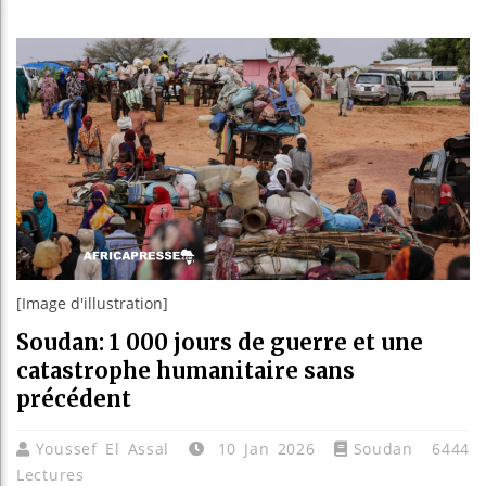
Les je
Guinée
Réform
Bénin 
[Image d'illustration]
Soudan: 1 000 jours de guerre et une
catastrophe humanitaire sans
précédent
Youssef El Assal
10 Jan 2026
Soudan
6444
Lectures