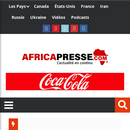
Les Pays
Canada
États-Unis
France
Iran
Russie
Ukraine
Vidéos
Podcasts
Trump