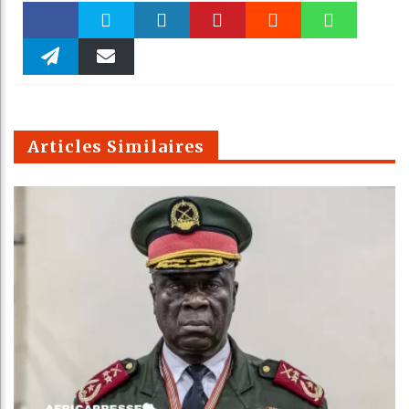
Faceboo
Twitter
linkedin
Pinteres
Reddit
WhatsAp
k
Telegra
Email
t
pt
m
Articles Similaires