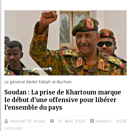
Réforme 
Bénin : 
Aliko D
Le général Abdel Fattah al-Burhan
Soudan : La prise de Khartoum marque
le début d’une offensive pour libérer
l’ensemble du pays
Youssef El Assal
31 Mar 2025
Soudan
6556
Lectures