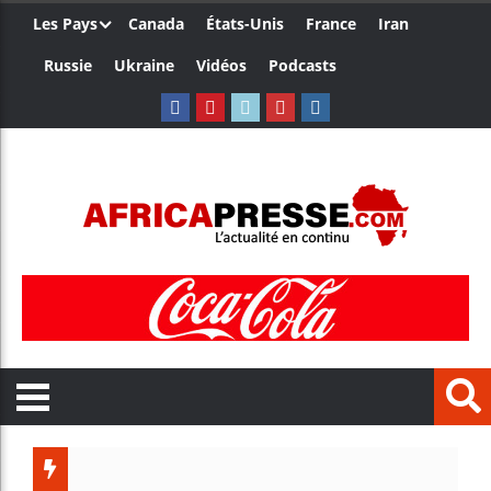
Les Pays
Canada
États-Unis
France
Iran
Russie
Ukraine
Vidéos
Podcasts
Côte d’I