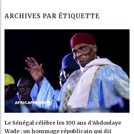
Le
ARCHIVES PAR ÉTIQUETTE
Gu
Ré
Bé
Le Sénégal célèbre les 100 ans d’Abdoulaye
Wade : un hommage républicain qui dit