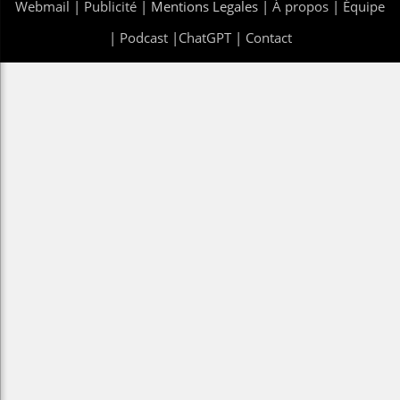
Webmail
|
Publicité
| Mentions Legales |
À propos
|
Équipe
|
Podcast
|
ChatGPT
|
Contact