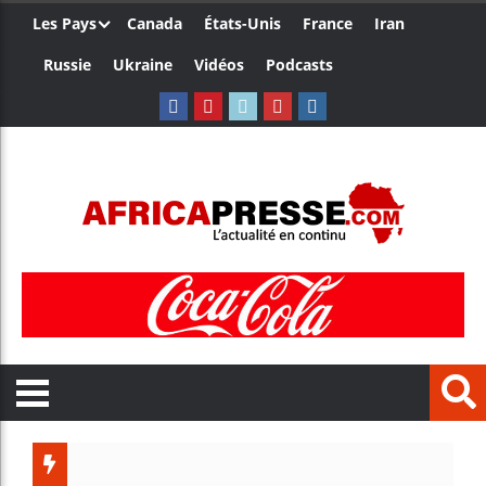
Les Pays
Canada
États-Unis
France
Iran
Russie
Ukraine
Vidéos
Podcasts
Les jeun