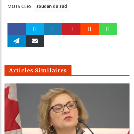
soudan du sud
MOTS CLÉS
Faceboo
Twitter
linkedin
Pinteres
Reddit
WhatsAp
k
Telegra
Email
t
pt
m
Articles Similaires