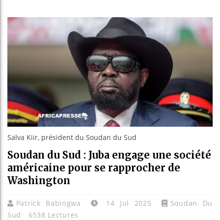
Guinée :
Réforme é
Bénin : 
Aliko Da
Salva Kiir, président du Soudan du Sud
Soudan du Sud : Juba engage une société
américaine pour se rapprocher de
Washington
Patrick Babingwa
14 Jul 2025
Soudan Du
Sud
6538 Lectures