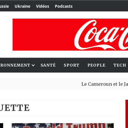
ussie
Ukraine
Vidéos
Podcasts
IRONNEMENT
SANTÉ
SPORT
PEOPLE
TECH
Le Cameroun et le Japon renforc
Ceuta : Rabat affirme avoir aler
QUETTE