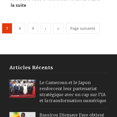
la suite
7
8
9
›
»
Page suivante
Articles Récents
Le Cameroun et le Japon
renforcent leur partenariat
stratégique avec un cap sur l’IA
et la transformation numérique
Bassirou Diomaye Faye obtient