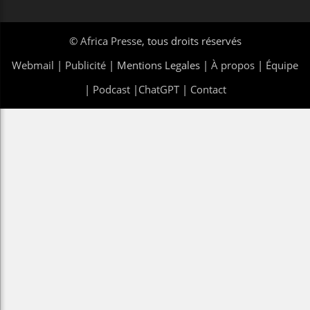
©
Africa Presse
, tous droits réservés
Webmail
|
Publicité
| Mentions Legales |
À propos
|
Équipe
|
Podcast
|
ChatGPT
|
Contact