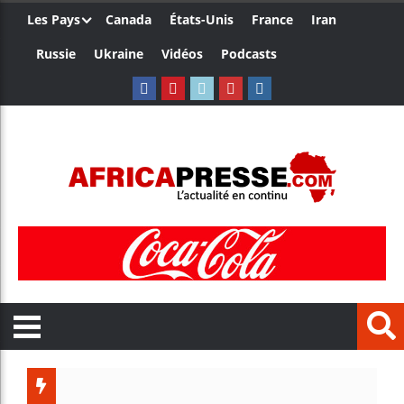
Les Pays
Canada
États-Unis
France
Iran
Russie
Ukraine
Vidéos
Podcasts
Côte d’I