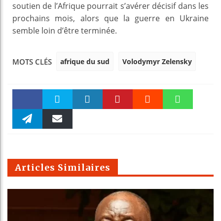
soutien de l’Afrique pourrait s’avérer décisif dans les
prochains mois, alors que la guerre en Ukraine
semble loin d’être terminée.
afrique du sud
Volodymyr Zelensky
MOTS CLÉS
Faceboo
Twitter
linkedin
Pinteres
Reddit
WhatsAp
k
Telegra
Email
t
pt
m
Articles Similaires