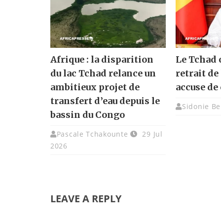
Afrique : la disparition
Le Tchad o
du lac Tchad relance un
retrait de 
ambitieux projet de
accuse de 
transfert d’eau depuis le
Sidonie Be
bassin du Congo
Pascale Tchakounte
29 Jul
2026
LEAVE A REPLY