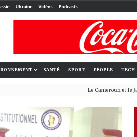
ussie
Ukraine
Vidéos
Podcasts
IRONNEMENT
SANTÉ
SPORT
PEOPLE
TECH
Le Cameroun et le Japon ren
Ceuta : Rabat affirme avoir 