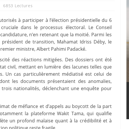
6853 Lectures
utorisés à participer à l’élection présidentielle du 6
ruciale dans le processus électoral. Le Conseil
candidature, n’en retenant que la moitié. Parmi les
e président de transition, Mahamat Idriss Déby, le
Premier ministre, Albert Pahimi Padacké.
scité des réactions mitigées. Des dossiers ont été
at civil, mettant en lumière des lacunes telles que
s. Un cas particulièrement médiatisé est celui de
dont les documents présentaient des anomalies,
 trois nationalités, déclenchant une enquête pour
limat de méfiance et d’appels au boycott de la part
 notamment la plateforme Wakit Tama, qui qualifie
lète un profond malaise quant à la crédibilité et à
ion politique reste fragile.