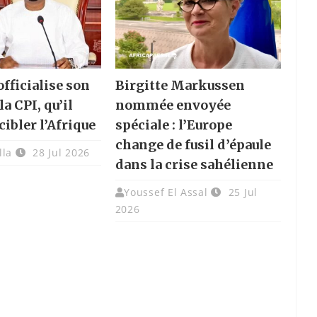
fficialise son
Birgitte Markussen
la CPI, qu’il
nommée envoyée
cibler l’Afrique
spéciale : l’Europe
change de fusil d’épaule
lla
28 Jul 2026
dans la crise sahélienne
Youssef El Assal
25 Jul
2026