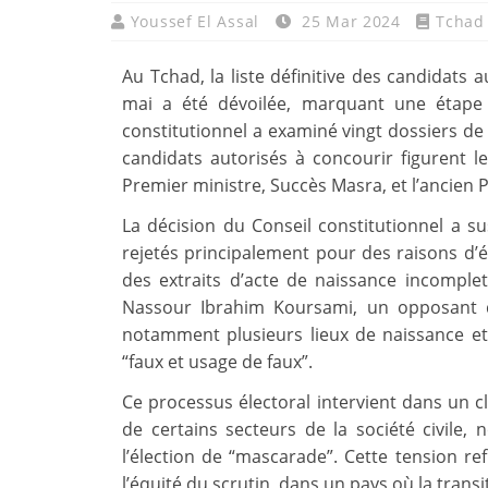
Youssef El Assal
25 Mar 2024
Tchad
Au Tchad, la liste définitive des candidats a
mai a été dévoilée, marquant une étape c
constitutionnel a examiné vingt dossiers de 
candidats autorisés à concourir figurent l
Premier ministre, Succès Masra, et l’ancien 
La décision du Conseil constitutionnel a su
rejetés principalement pour des raisons d’ét
des extraits d’acte de naissance incomplet
Nassour Ibrahim Koursami, un opposant 
notamment plusieurs lieux de naissance et
“faux et usage de faux”.
Ce processus électoral intervient dans un c
de certains secteurs de la société civile,
l’élection de “mascarade”. Cette tension ref
l’équité du scrutin, dans un pays où la transit