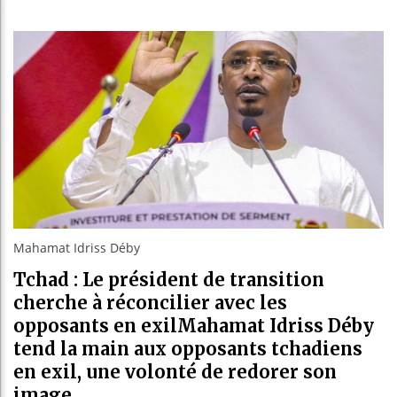
Les jeun
Guinée :
Réforme é
Bénin : 
Mahamat Idriss Déby
Tchad : Le président de transition
cherche à réconcilier avec les
opposants en exilMahamat Idriss Déby
tend la main aux opposants tchadiens
en exil, une volonté de redorer son
image