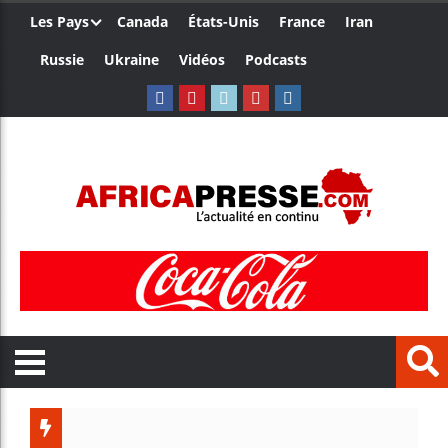
Les Pays
Canada
États-Unis
France
Iran
Russie
Ukraine
Vidéos
Podcasts
Trump no