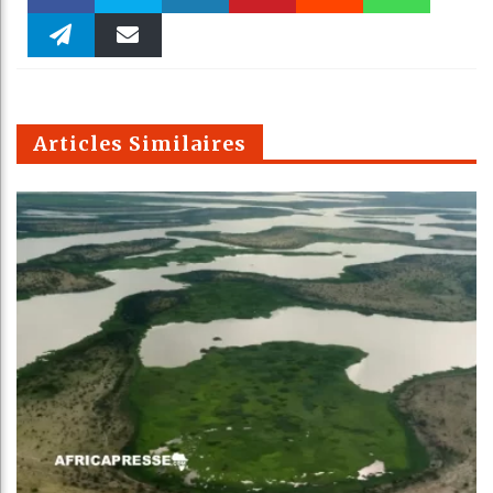
Faceboo
Twitter
linkedin
Pinteres
Reddit
WhatsAp
k
Telegra
Email
t
pt
m
Articles Similaires