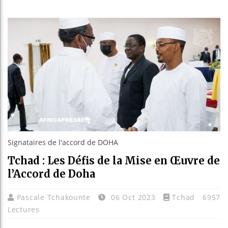
Guinée :
Réforme é
Bénin : 
Aliko Da
Signataires de l'accord de DOHA
Tchad : Les Défis de la Mise en Œuvre de
l’Accord de Doha
Pascale Tchakounte
06 Oct 2023
Tchad
6957
Lectures