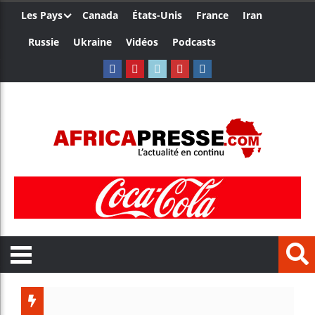
Les Pays
Canada
États-Unis
France
Iran
Russie
Ukraine
Vidéos
Podcasts
Les jeun