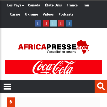
Les Pays
Canada
États-Unis
France
Iran
Russie
Ukraine
Vidéos
Podcasts
Côte d’Iv