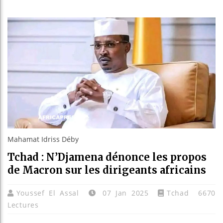
Réforme é
Bénin : 
Aliko Da
Mahamat Idriss Déby
Tchad : N’Djamena dénonce les propos
de Macron sur les dirigeants africains
Youssef El Assal
07 Jan 2025
Tchad
6670
Lectures