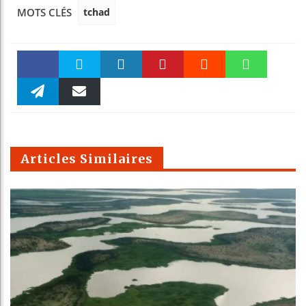
tchad
MOTS CLÉS
Faceboo
Twitter
linkedin
Pinteres
Reddit
WhatsAp
k
Telegra
Email
t
pt
m
Articles Similaires