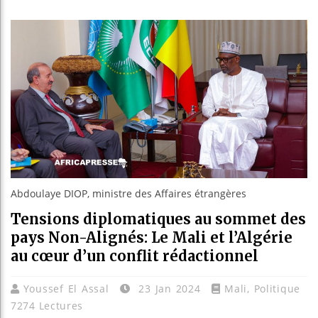
Guinée :
Réforme é
Bénin : P
Aliko Da
Abdoulaye DIOP, ministre des Affaires étrangères
Tensions diplomatiques au sommet des
pays Non-Alignés: Le Mali et l’Algérie
au cœur d’un conflit rédactionnel
Youssef El Assal
23 Jan 2024
Mali
,
Politique
7274 Lectures