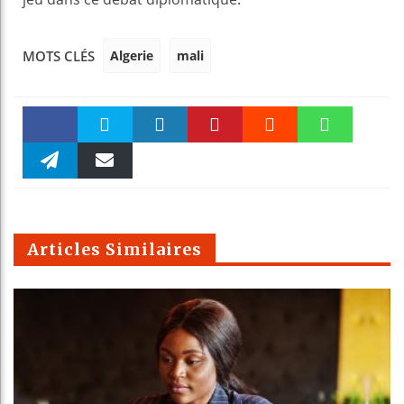
Algerie
mali
MOTS CLÉS
Faceboo
Twitter
linkedin
Pinteres
Reddit
WhatsAp
k
Telegra
Email
t
pt
m
Articles Similaires