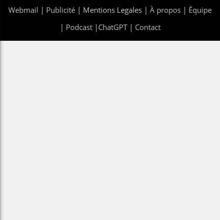
Webmail
|
Publicité
| Mentions Legales |
À propos
|
Équipe
|
Podcast
|
ChatGPT
|
Contact