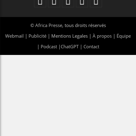
©
Africa Presse
, tous droits réservés
Webmail
|
Publicité
| Mentions Legales |
À propos
|
Équipe
|
Podcast
|
ChatGPT
|
Contact