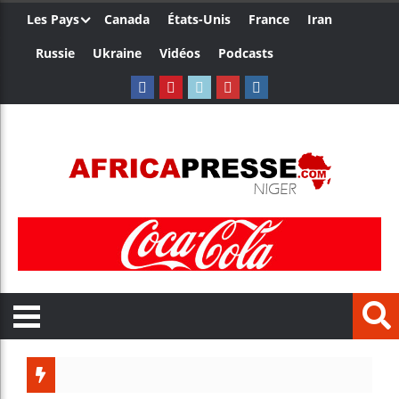
Les Pays
Canada
États-Unis
France
Iran
Russie
Ukraine
Vidéos
Podcasts
Trump no