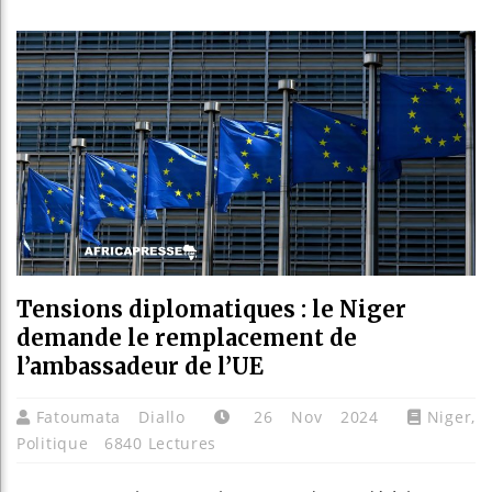
Les jeun
Guinée :
Réforme é
Bénin : 
Tensions diplomatiques : le Niger
demande le remplacement de
l’ambassadeur de l’UE
Fatoumata Diallo
26 Nov 2024
Niger
,
Politique
6840 Lectures