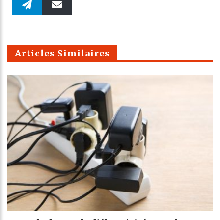
Faceboo
Twitter
linkedin
Pinteres
Reddit
WhatsAp
k
Telegra
Email
t
pt
m
Articles Similaires