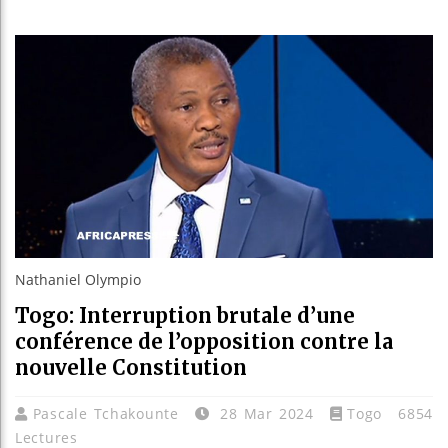
Guinée 
Réforme 
Bénin : 
Aliko D
Nathaniel Olympio
Togo: Interruption brutale d’une
conférence de l’opposition contre la
nouvelle Constitution
Pascale Tchakounte
28 Mar 2024
Togo
6854
Lectures