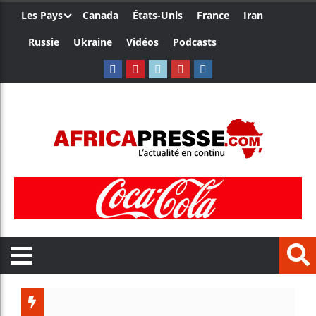
Les Pays
Canada
États-Unis
France
Iran
Russie
Ukraine
Vidéos
Podcasts
Les jeun