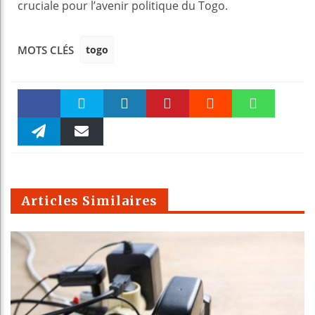
cruciale pour l’avenir politique du Togo.
togo
MOTS CLÉS
Faceboo
Twitter
linkedin
Pinteres
Reddit
WhatsAp
k
Telegra
Email
t
pt
m
Articles Similaires