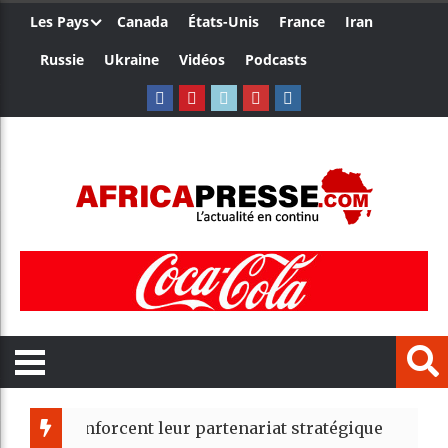
Les Pays
Canada
États-Unis
France
Iran
Russie
Ukraine
Vidéos
Podcasts
nforcent leur partenariat stratégique avec un cap sur 