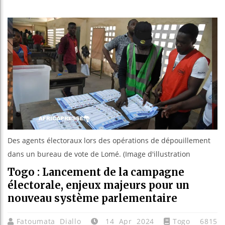
ient 340 milliards FCFA de la Banque mondiale pour la 
vient un établissement public hospitalier national pour
nnementale de Radès pousse Kaïs Saïed à intervenir en 
r alerté Madrid des risques migratoires dès juillet
| 05 A
Des agents électoraux lors des opérations de dépouillement
dans un bureau de vote de Lomé. (Image d'illustration
Togo : Lancement de la campagne
électorale, enjeux majeurs pour un
nouveau système parlementaire
Fatoumata Diallo
14 Apr 2024
Togo
6815