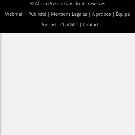
©
Africa Presse
, tous droits réservés
Webmail
|
Publicité
| Mentions Legales |
À propos
|
Équipe
|
Podcast
|
ChatGPT
|
Contact