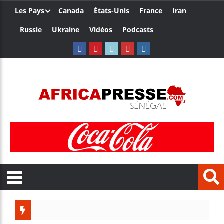
Les Pays
Canada
États-Unis
France
Iran
Russie
Ukraine
Vidéos
Podcasts
Les jeu