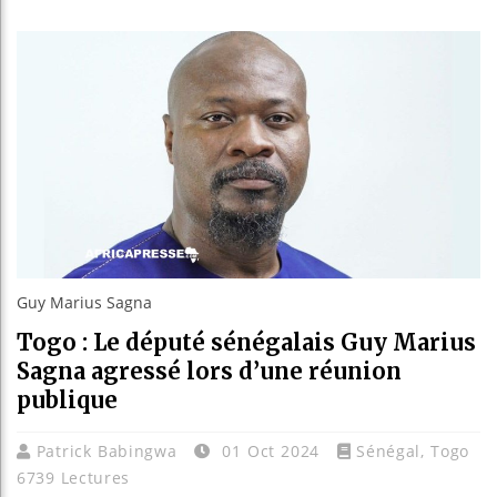
Guinée 
Réforme 
Bénin :
Aliko D
Guy Marius Sagna
Togo : Le député sénégalais Guy Marius
Sagna agressé lors d’une réunion
publique
Patrick Babingwa
01 Oct 2024
Sénégal
,
Togo
6739 Lectures