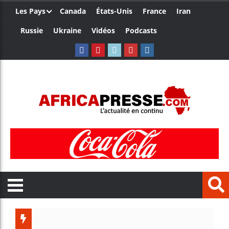
Les Pays
Canada
États-Unis
France
Iran
Russie
Ukraine
Vidéos
Podcasts
Trump 