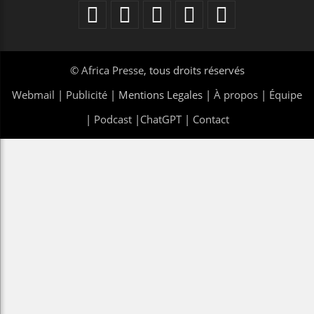
©
Africa Presse
, tous droits réservés
Webmail
|
Publicité
| Mentions Legales |
À propos
|
Équipe
|
Podcast
|
ChatGPT
|
Contact