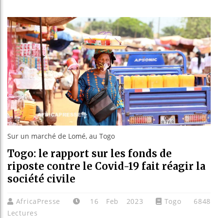
Les je
Guinée
Réform
Bénin 
Sur un marché de Lomé, au Togo
Togo: le rapport sur les fonds de
riposte contre le Covid-19 fait réagir la
société civile
AfricaPresse
16 Feb 2023
Togo
6848
Lectures