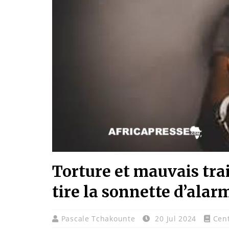
Torture et mauvais tr
tire la sonnette d’alar
Pascale Tchakounte
20 Jul 2024
Cent