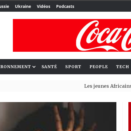
ussie
Ukraine
Vidéos
Podcasts
IRONNEMENT
SANTÉ
SPORT
PEOPLE
TECH
Les jeunes Africains retrouv
Aliko Dangote et Mark Carney