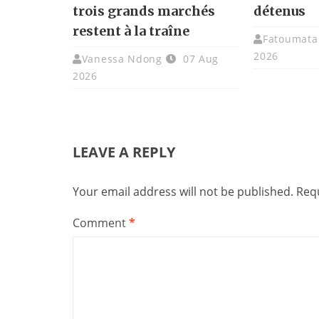
trois grands marchés
détenus
restent à la traîne
Fatoumata 
2026
Vanessa Ndong
07 Aug
2026
LEAVE A REPLY
Your email address will not be published.
Requ
Comment
*