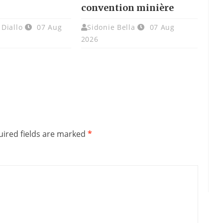
convention minière
Diallo
07 Aug
Sidonie Bella
07 Aug
2026
ired fields are marked
*