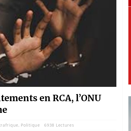
aitements en RCA, l’ONU
me
rafrique
,
Politique
6938 Lectures