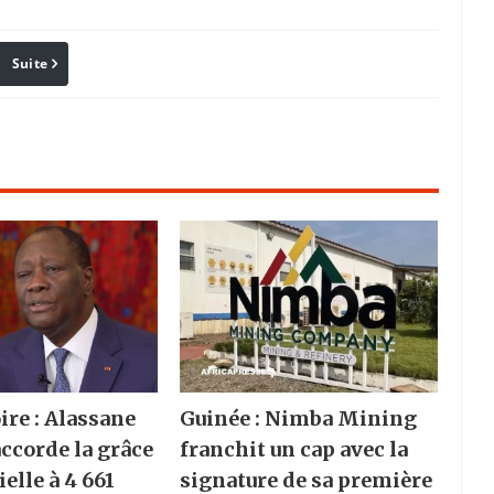
Suite
Pinterest
Reddit
Email
ire : Alassane
Guinée : Nimba Mining
accorde la grâce
franchit un cap avec la
elle à 4 661
signature de sa première