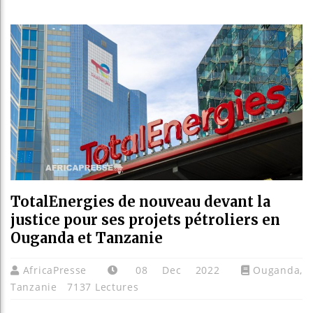
Les jeun
Guinée :
Réforme é
Bénin : 
TotalEnergies de nouveau devant la
justice pour ses projets pétroliers en
Ouganda et Tanzanie
AfricaPresse
08 Dec 2022
Ouganda
,
Tanzanie
7137 Lectures