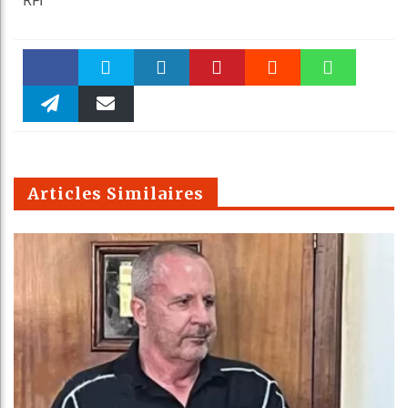
Faceboo
Twitter
linkedin
Pinteres
Reddit
WhatsAp
k
Telegra
Email
t
pt
m
Articles Similaires