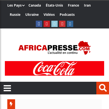
Les Pays
Canada
États-Unis
France
Iran
Russie
Ukraine
Vidéos
Podcasts
Trump n