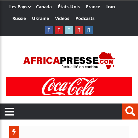
Les Pays
Canada
États-Unis
France
Iran
Russie
Ukraine
Vidéos
Podcasts
Les je