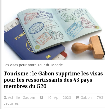
Guinée
Réform
Bénin 
Aliko 
Les visas pour notre Tour du Monde
Tourisme : le Gabon supprime les visas
pour les ressortissants des 43 pays
membres du G20
Achille Gadom
10 Apr 2023
Gabon
7931
Lectures