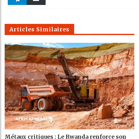
k
Telegra
Email
t
pt
m
Articles Similaires
Métaux critiques : Le Rwanda renforce son