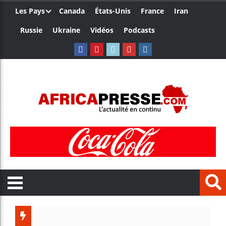
Les Pays
Canada
États-Unis
France
Iran
Russie
Ukraine
Vidéos
Podcasts
Trump