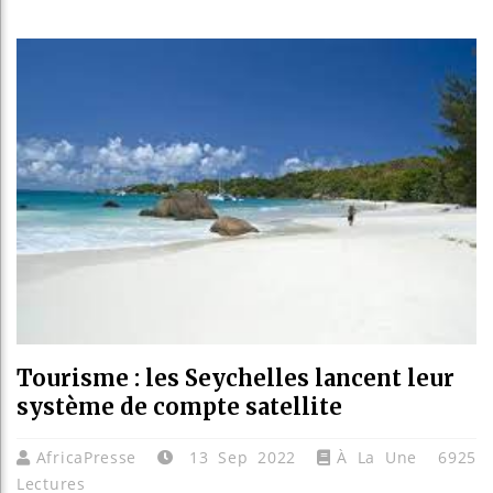
Les je
Guinée
Réform
Bénin 
Tourisme : les Seychelles lancent leur
système de compte satellite
AfricaPresse
13 Sep 2022
À La Une
6925
Lectures