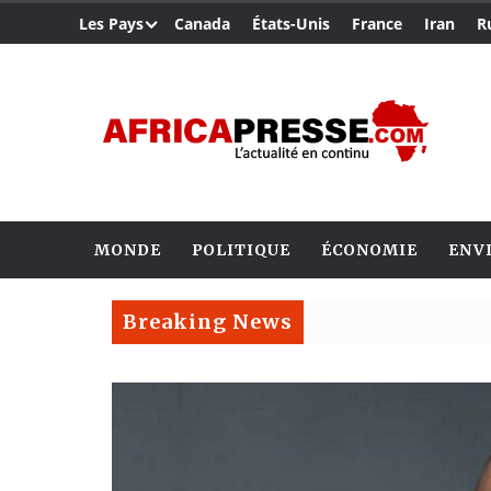
Les Pays
Canada
États-Unis
France
Iran
R
MONDE
POLITIQUE
ÉCONOMIE
ENV
Breaking News