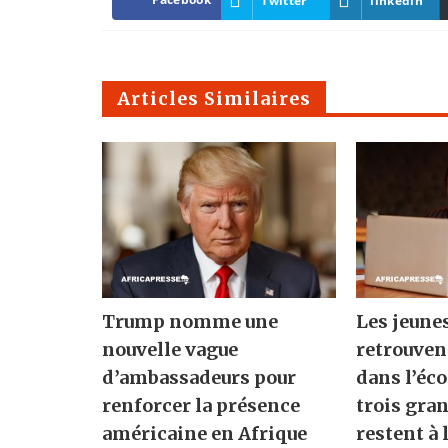
Twitter
linkedin
Articles Similaires
Trump nomme une
Les jeune
nouvelle vague
retrouven
d’ambassadeurs pour
dans l’éc
renforcer la présence
trois gra
américaine en Afrique
restent à 