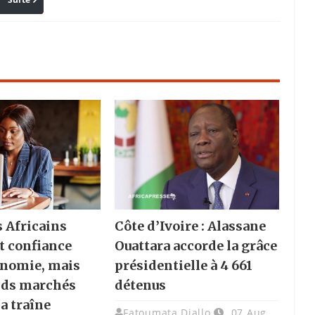
Pinterest
Reddit
Email
s Africains
Côte d’Ivoire : Alassane
t confiance
Ouattara accorde la grâce
onomie, mais
présidentielle à 4 661
nds marchés
détenus
la traîne
Fatoumata Diallo
07 Aug