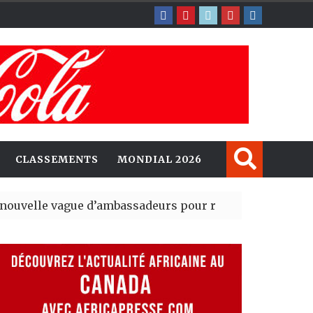
CLASSEMENTS
MONDIAL 2026
ague d’ambassadeurs pour renforcer la présence amér
sident du tout premier Sénat issu de la réforme constit