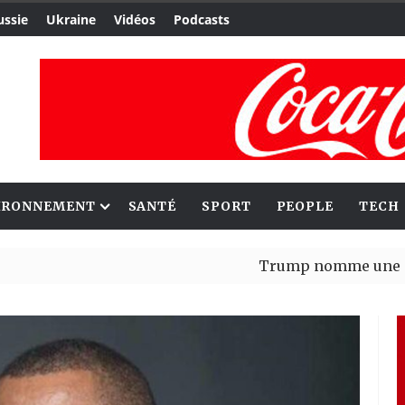
ussie
Ukraine
Vidéos
Podcasts
IRONNEMENT
SANTÉ
SPORT
PEOPLE
TECH
Trump nomme une nouvelle v
Bénin : Patrice Talon élu pré