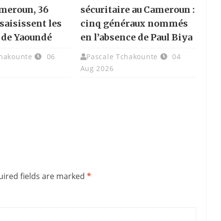
ameroun, 36
sécuritaire au Cameroun :
saisissent les
cinq généraux nommés
 de Yaoundé
en l’absence de Paul Biya
chakounte
06
Pascale Tchakounte
04
Aug 2026
ired fields are marked
*