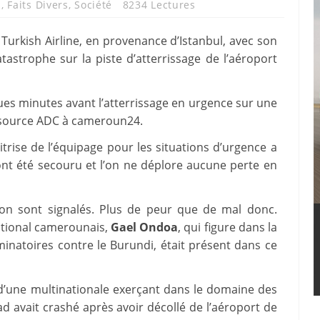
n
,
Faits Divers
,
Société
8234 Lectures
urkish Airline, en provenance d’Istanbul, avec son
astrophe sur la piste d’atterrissage de l’aéroport
ues minutes avant l’atterrissage en urgence sur une
e source ADC à cameroun24.
trise de l’équipage pour les situations d’urgence a
 ont été secouru et l’on ne déplore aucune perte en
vion sont signalés. Plus de peur que de mal donc.
ational camerounais,
Gael Ondoa
, qui figure dans la
minatoires contre le Burundi, était présent dans ce
d’une multinationale exerçant dans le domaine des
 avait crashé après avoir décollé de l’aéroport de