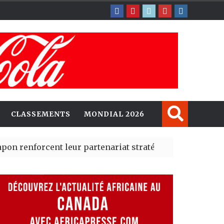
CLASSEMENTS
MONDIAL 2026
orcent leur partenariat stratégique avec un cap sur l’I
lerté Madrid des risques migratoires dès juillet
| 05 Aug 2