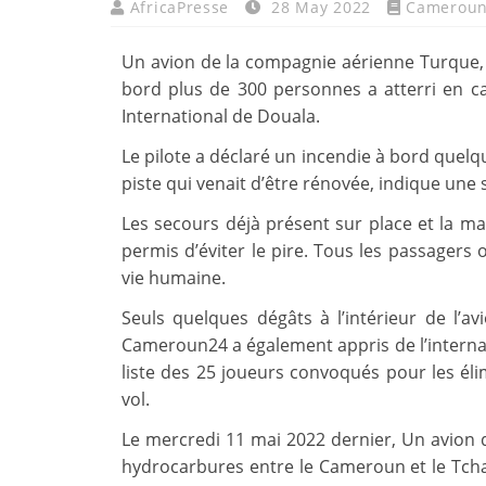
AfricaPresse
28 May 2022
Camerou
Un avion de la compagnie aérienne Turque, T
bord plus de 300 personnes a atterri en cat
International de Douala.
Le pilote a déclaré un incendie à bord quelq
piste qui venait d’être rénovée, indique un
Les secours déjà présent sur place et la mai
permis d’éviter le pire. Tous les passagers
vie humaine.
Seuls quelques dégâts à l’intérieur de l’a
Cameroun24 a également appris de l’intern
liste des 25 joueurs convoqués pour les éli
vol.
Le mercredi 11 mai 2022 dernier, Un avion 
hydrocarbures entre le Cameroun et le Tchad