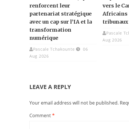
renforcent leur
vers le C
partenariat stratégique
Africains 
avec un cap sur l’IA et la
tribunaux
transformation
Pascale T
numérique
Aug 2026
Pascale Tchakounte
06
Aug 2026
LEAVE A REPLY
Your email address will not be published.
Requ
Comment
*