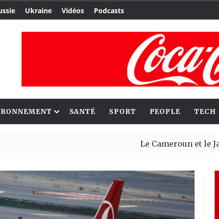
ussie
Ukraine
Vidéos
Podcasts
IRONNEMENT
SANTÉ
SPORT
PEOPLE
TECH
Le Cameroun et le Japon renf
Ceuta : Rabat affirme avoir a