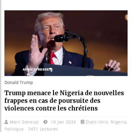
Réforme él
Bénin : P
Aliko Dan
Donald Trump
Trump menace le Nigeria de nouvelles
frappes en cas de poursuite des
violences contre les chrétiens
Marc Senecal
10 Jan 2026
États-Unis
,
Nigeria
,
Politique
7471 Lectures