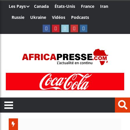
Les Pays
Canada
États-Unis
France
Iran
Russie
Ukraine
Vidéos
Podcasts
Côte d’Ivo