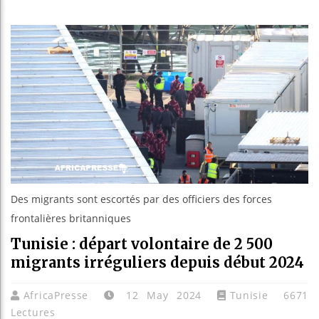
Les je
Guinée
Réforme
Bénin 
Des migrants sont escortés par des officiers des forces
frontalières britanniques
Tunisie : départ volontaire de 2 500
migrants irréguliers depuis début 2024
AfricaPresse
12 May 2024
Tunisie
6671
Lectures