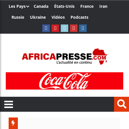
Les Pays
Canada
États-Unis
France
Iran
Russie
Ukraine
Vidéos
Podcasts
Trump 