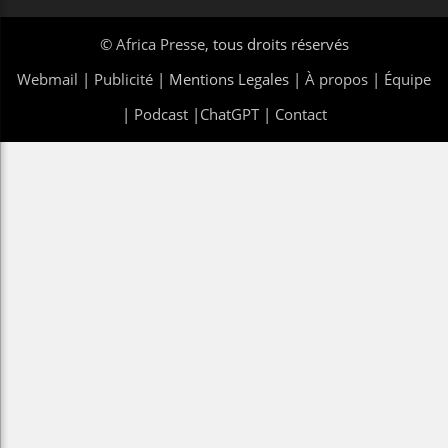
©
Africa Presse
, tous droits réservés
Webmail
|
Publicité
| Mentions Legales |
À propos
|
Équipe
|
Podcast
|
ChatGPT
|
Contact