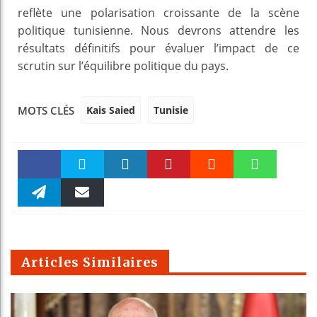
reflète une polarisation croissante de la scène
politique tunisienne. Nous devrons attendre les
résultats définitifs pour évaluer l’impact de ce
scrutin sur l’équilibre politique du pays.
Kais Saied
Tunisie
MOTS CLÉS
Faceboo
Twitter
linkedin
Pinteres
Reddit
WhatsAp
k
Telegra
Email
t
pt
m
Articles Similaires