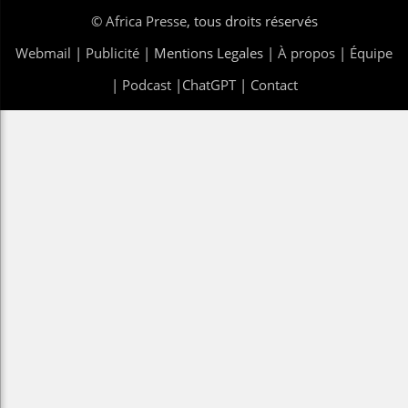
©
Africa Presse
, tous droits réservés
Webmail
|
Publicité
| Mentions Legales |
À propos
|
Équipe
|
Podcast
|
ChatGPT
|
Contact