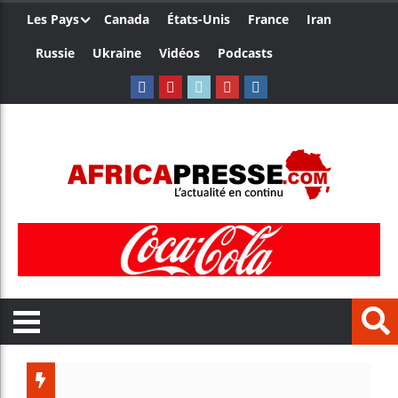
Les Pays
Canada
États-Unis
France
Iran
Russie
Ukraine
Vidéos
Podcasts
Trump n