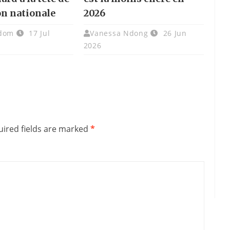
on nationale
2026
adom
17 Jul
Vanessa Ndong
26 Jun
2026
ired fields are marked
*