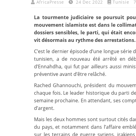
AfricaPresse
24 Dec 2022
Tunisie
7
La tourmente judiciaire se poursuit pou
mouvement islamiste est dans le collimate
dossiers sensibles, le parti, qui était enc
vit désormais au rythme des arrestations.
C’est le dernier épisode d’une longue série d
tunisien, a de nouveau été arrêté en dé
d’Ennahdha, qui fut par ailleurs aussi minist
préventive avant d’être relâché.
Rached Ghannouchi, président du mouvement
chaque fois. Le leader historique du parti d
semaine prochaine. En attendant, ses comp
d’argent.
Mais les deux hommes sont surtout cités dans 
du pays, et notamment dans l’affaire emblém
sur les terrains de guerre syriens, irakie