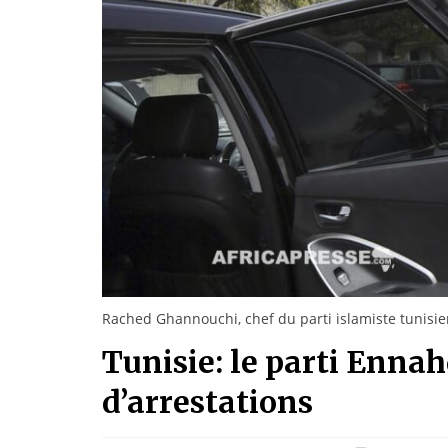
Rached Ghannouchi, chef du parti islamiste tunis
Tunisie: le parti Enna
d’arrestations