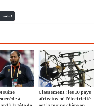
Suite
Pinterest
Reddit
Email
 Mouine
Classement : les 10 pays
succède à
africains où l’électricité
rd à la tête de
est la moins chère en