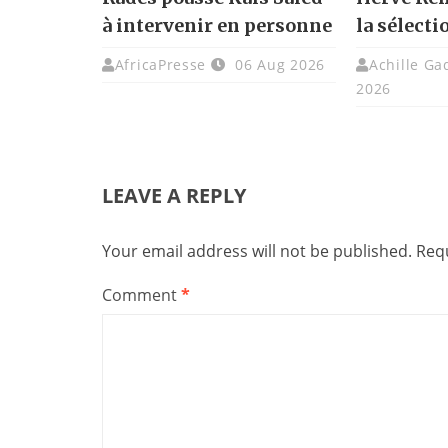
à intervenir en personne
la sélecti
AfricaPresse
06 Aug 2026
Achille G
2026
LEAVE A REPLY
Your email address will not be published.
Requ
Comment
*