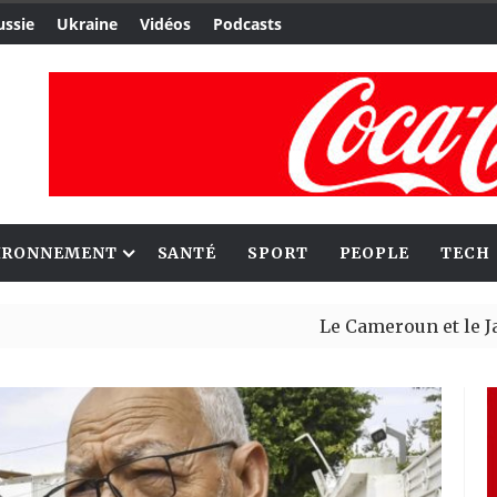
ussie
Ukraine
Vidéos
Podcasts
IRONNEMENT
SANTÉ
SPORT
PEOPLE
TECH
Le Cameroun et le Japon renf
Ceuta : Rabat affirme avoir a