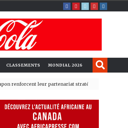
CLASSEMENTS
MONDIAL 2026
orcent leur partenariat stratégique avec un cap sur l’I
lerté Madrid des risques migratoires dès juillet
| 05 Aug 2