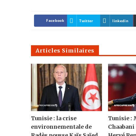
Facebook
Twitter
linkedin
Articles Similaires
Tunisie : la crise
Tunisie :
environnementale de
Chaabani 
Radès pousse Kaïs Saïed
Hervé Rena