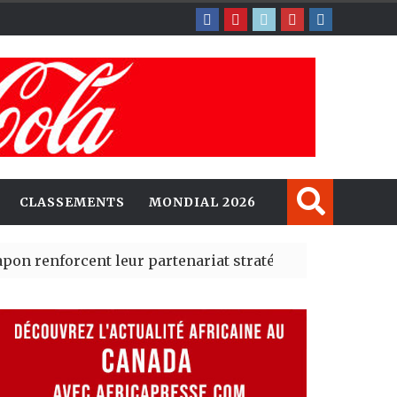
CLASSEMENTS
MONDIAL 2026
rcent leur partenariat stratégique avec un cap sur l’IA
erté Madrid des risques migratoires dès juillet
| 05 Aug 2