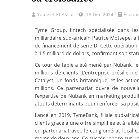
Youssef El Assal
18 Dec 2024
Écono
Tyme Group, fintech spécialisée dans les
milliardaire sud-africain Patrice Motsepe, a 
de financement de série D. Cette opération s
à 1,5 milliard de dollars, confirmant son statu
Ce tour de table a été mené par Nubank, l
millions de clients. L’entreprise brésilienn
Catalyst, un fonds britannique, et les acti
millions. Ce partenariat ouvre de nouve
l’expertise de Nubank en marketing produit
atouts déterminants pour renforcer sa posi
Lancé en 2019, TymeBank, filiale sud-afric
clients grâce à une offre simplifiée et à fai
en partenariat avec le conglomérat local Go
moins de deux ans. Ce succès repose sur un