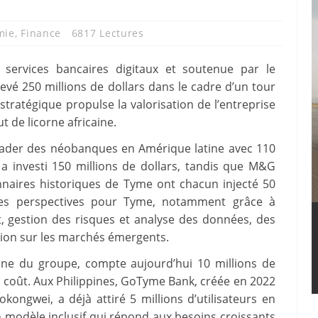
mie
,
Finance
6817 Lectures
 services bancaires digitaux et soutenue par le
levé 250 millions de dollars dans le cadre d’un tour
tratégique propulse la valorisation de l’entreprise
t de licorne africaine.
eader des néobanques en Amérique latine avec 110
e a investi 150 millions de dollars, tandis que M&G
onnaires historiques de Tyme ont chacun injecté 50
lles perspectives pour Tyme, notamment grâce à
, gestion des risques et analyse des données, des
tion sur les marchés émergents.
aine du groupe, compte aujourd’hui 10 millions de
ble coût. Aux Philippines, GoTyme Bank, créée en 2022
kongwei, a déjà attiré 5 millions d’utilisateurs en
 modèle inclusif qui répond aux besoins croissants