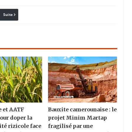
Suite
Pinterest
Reddit
Email
e et AATF
Bauxite camerounaise : le
pour doper la
projet Minim Martap
té rizicole face
fragilisé par une