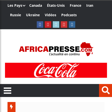
Les Pays
Canada
États-Unis
France
Iran
Russie
Ukraine
Vidéos
Podcasts
Côte d’Iv