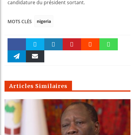
candidature du président sortant.
nigeria
MOTS CLÉS
Faceboo
Twitter
linkedin
Pinteres
Reddit
WhatsAp
k
Telegra
Email
t
pt
m
Articles Similaires