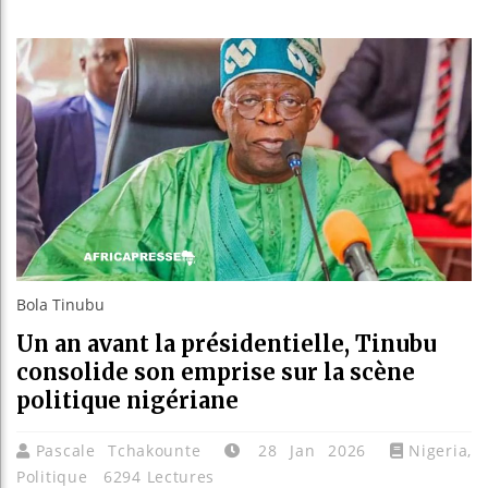
Réforme é
Bénin : P
Aliko Da
Bola Tinubu
Un an avant la présidentielle, Tinubu
consolide son emprise sur la scène
politique nigériane
Pascale Tchakounte
28 Jan 2026
Nigeria
,
Politique
6294 Lectures